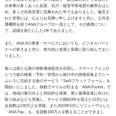
出来事が多くあった反面、石川・能登半島地震や豪雨をはじ
め、多くの自然災害に見舞われた年でもありました。被災さ
れた皆様には、心よりお見舞い申し上げますと共に、公共交
通機関を担うANAグループの一員として、その責務につい
て、認識を新たにした1年でありました。
また、ANA Xの事業・サービスにおいても、ビジネスパート
ナーの皆さまと共に、精力的に改善と発展に取り組んでまい
りました。
春には新たな旅の体験価値提供を目指し、スマートフォンひ
とつで旅の検索・予約・管理から旅行中の情報収集までシー
ムレスに完結する旅のサービス「TaaSプラットフォーム」を
開始いたしました。移動でマイルが貯まる「ANA Pocket」で
は、地域の魅力向上と持続的な発展、更に健康促進に向けた
取り組みなども実施し、サービス開始3年を迎えた12月には
会員数は230万人を突破。また2023年5月にリニューアルした
「ANA Pay」も、会員数100万人を数えることができまし